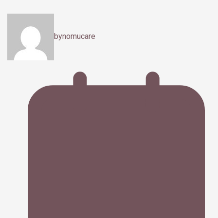
by
nomucare