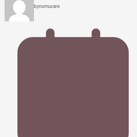
by
nomucare