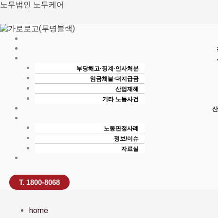
콘
노무법인 노무케어
텐
츠
로
건
너
뛰
부당해고·징계·인사처분
기
임금체불·대지급금
산업재해
기타 노동사건
산
노동판정사례
정보/이슈
자료실
T. 1800-8068
home