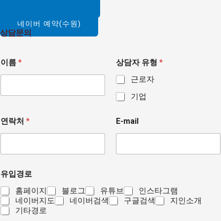
카카오톡 문의하기
네이버 예약(강남)
네이버 예약(수원)
상담문의
이름
*
상담자 유형
*
근로자
기업
연락처
*
E-mail
유입경로
홈페이지
블로그
유튜브
인스타그램
네이버지도
네이버검색
구글검색
지인소개
기타경로