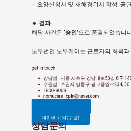
– 요양신청서 및 재해경위서 작성, 공단
🔹 결과
해당 사건은
‘승인’
으로 종결되었습니다
노무법인 노무케어는 근로자의 회복과 
get in touch
강남점 : 서울 서초구 강남대로53길 8 7-14
수원점 : 수원시 영통구 광교중앙로234, 30
1800-8068
nomucare_cpla@naver.com
카카오톡 문의하기
네이버 예약(강남)
네이버 예약(수원)
상담문의