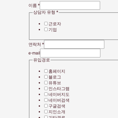
이름
*
상담자 유형
*
근로자
기업
연락처
*
e-mail
유입경로
홈페이지
블로그
유튜브
인스타그램
네이버지도
네이버검색
구글검색
지인소개
기타경로