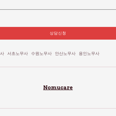
상담신청
사
서초노무사
수원노무사
안산노무사
용인노무사
Nomucare