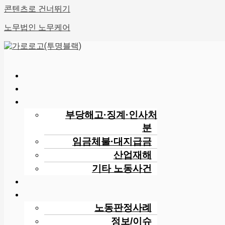
콘텐츠로 건너뛰기
노무법인 노무케어
부당해고·징계·인사처
분
임금체불·대지급금
산업재해
기타 노동사건
노동판정사례
정보/이슈