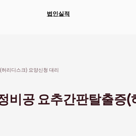
법인실적
(허리디스크) 요양신청 대리
차정비공 요추간판탈출증(