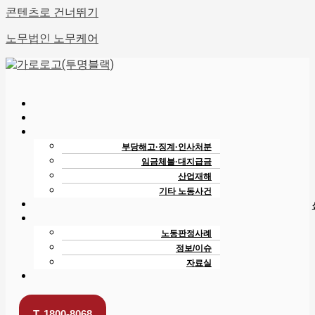
콘텐츠로 건너뛰기
노무법인 노무케어
부당해고·징계·인사처분
임금체불·대지급금
산업재해
기타 노동사건
노동판정사례
정보/이슈
자료실
T. 1800-8068