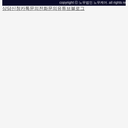
copyright ⓒ 노무법인 노무케어. all rights res
상담신청
카톡문의
전화문의
유튜브
블로그