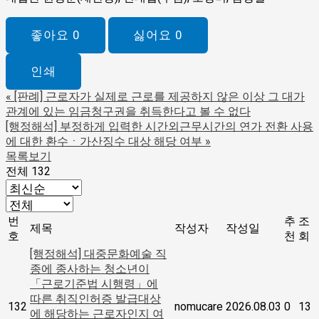
좋아요
0
싫어요
0
인쇄
«
[판례] 근로자가 실제로 근로를 제공하지 않은 이상 그 대가
관계에 있는 임금청구권을 취득한다고 볼 수 없다
[행정해석] 부정하게 입력한 시간외근무시간의 연가 전환 사용
에 대한 환수ㆍ가산징수 대상 해당 여부
»
목록보기
전체 132
번
추
조
제목
작성자
작성일
호
천
회
[행정해석] 대중문화예술 직
종에 종사하는 청소년이
「근로기준법 시행령」에
따른 취직인허증 발급대상
132
nomucare
2026.08.03
0
13
에 해당하는 근로자인지 여