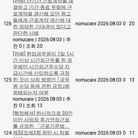
[판례] 단기간 근로계약을 체
결하고 기간 종료 무렵에 근
로계약을 갱신해 오던 원고
들에게 근로계약 갱신에 대
126
nomucare
2026.08.03
0
20
한 정당한 기대권이 없다고
판단한 사례
nomucare
|
2026.08.03
|
추
천 0
|
조회 20
[판례] 현업공무원이 1일 1시
간 이상 시간외근무를 한 경
우에만 시간외근무수당 지
급시간에 산입하도록 규정
한 것이 상위 법령인 ｢공무
125
nomucare
2026.08.03
0
13
원 수당 등에 관한 규정｣에
위배되는지 여부
nomucare
|
2026.08.03
|
추
천 0
|
조회 13
[행정해석] 한시적으로 30인
미만 사업장 추가연장근로
를 규정한 「근로기준법」
제53조제3항 위반 시 처벌
124
nomucare
2026.08.03
0
11