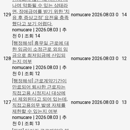
나며 악화될 수 있는 상태라
면, 장애급여를 받기 위한 '치
129
nomucare
2026.08.03
0
14
유 후 증상고정' 요전을 충족
했다고 보기 어렵다.
nomucare
|
2026.08.03
|
추
천 0
|
조회 14
[행정해석] 휴무일 근로에 대
한 임금이 소정근로 외의 임
금으로 최저임금에 산입되
128
nomucare
2026.08.03
0
12
는지 여부
nomucare
|
2026.08.03
|
추
천 0
|
조회 12
[행정해석] 근로계약기간이
만료되어 퇴사한 근로자는
직접고용 시정지시 대상에
서 제외된다고 되어 있는데,
127
nomucare
2026.08.03
0
13
직접고용의무 발생 자체를
제한할 수 있는지 여부
nomucare
|
2026.08.03
|
추
천 0
|
조회 13