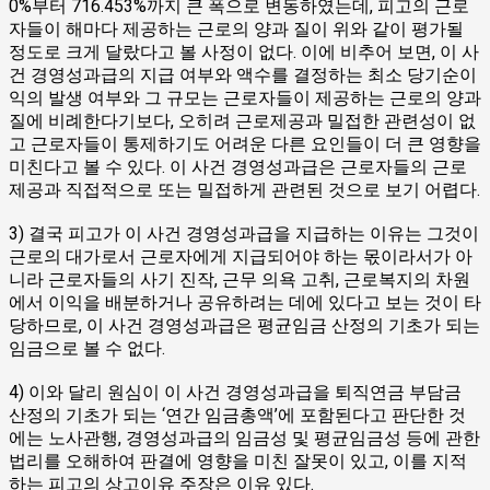
0%부터 716.453%까지 큰 폭으로 변동하였는데, 피고의 근로
자들이 해마다 제공하는 근로의 양과 질이 위와 같이 평가될
정도로 크게 달랐다고 볼 사정이 없다. 이에 비추어 보면, 이 사
건 경영성과급의 지급 여부와 액수를 결정하는 최소 당기순이
익의 발생 여부와 그 규모는 근로자들이 제공하는 근로의 양과
질에 비례한다기보다, 오히려 근로제공과 밀접한 관련성이 없
고 근로자들이 통제하기도 어려운 다른 요인들이 더 큰 영향을
미친다고 볼 수 있다. 이 사건 경영성과급은 근로자들의 근로
제공과 직접적으로 또는 밀접하게 관련된 것으로 보기 어렵다.
3) 결국 피고가 이 사건 경영성과급을 지급하는 이유는 그것이
근로의 대가로서 근로자에게 지급되어야 하는 몫이라서가 아
니라 근로자들의 사기 진작, 근무 의욕 고취, 근로복지의 차원
에서 이익을 배분하거나 공유하려는 데에 있다고 보는 것이 타
당하므로, 이 사건 경영성과급은 평균임금 산정의 기초가 되는
임금으로 볼 수 없다.
4) 이와 달리 원심이 이 사건 경영성과급을 퇴직연금 부담금
산정의 기초가 되는 ‘연간 임금총액’에 포함된다고 판단한 것
에는 노사관행, 경영성과급의 임금성 및 평균임금성 등에 관한
법리를 오해하여 판결에 영향을 미친 잘못이 있고, 이를 지적
하는 피고의 상고이유 주장은 이유 있다.