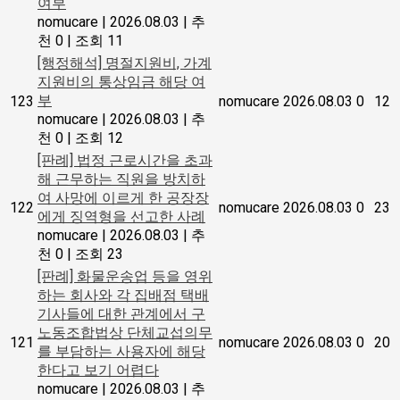
여부
nomucare
|
2026.08.03
|
추
천 0
|
조회 11
[행정해석] 명절지원비, 가계
지원비의 통상임금 해당 여
부
123
nomucare
2026.08.03
0
12
nomucare
|
2026.08.03
|
추
천 0
|
조회 12
[판례] 법정 근로시간을 초과
해 근무하는 직원을 방치하
여 사망에 이르게 한 공장장
122
nomucare
2026.08.03
0
23
에게 징역형을 선고한 사례
nomucare
|
2026.08.03
|
추
천 0
|
조회 23
[판례] 화물운송업 등을 영위
하는 회사와 각 집배점 택배
기사들에 대한 관계에서 구
노동조합법상 단체교섭의무
121
nomucare
2026.08.03
0
20
를 부담하는 사용자에 해당
한다고 보기 어렵다
nomucare
|
2026.08.03
|
추