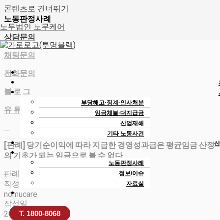
콘텐츠로 건너뛰기
노동판정사례
노무법인 노무케어
상담문의
채팅문의
전화문의
블 로 그
부당해고·징계·인사처분
유 튜 브
임금체불·대지급금
산업재해
노무법인 노무케어_노무사
기타 노동사건
산
[판례] 당기순이익에 따라 지급한 경영성과급은 평균임금 산정
의 기초가 되는 임금으로 볼 수 없다
노동판정사례
판례
정보/이슈
작성자
자료실
nomucare
작성일
2026-05-18 15:06
T. 1800-8068