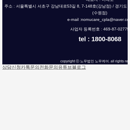
주소 : 서울특별시 서초구 강남대로53길 8, 7-148호(강남점) / 경기도
(수원점)
e-mail :nomucare_cpla@naver.c
사업자 등록번호 : 469-87-02775
tel : 1800-8068
copyright ⓒ 노무법인 노무케어. all rights res
상담신청
카톡문의
전화문의
유튜브
블로그