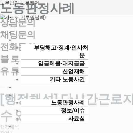
콘
노무법인 노무케어
노동판정사례
텐
츠
상담문의
로
건
채팅문의
너
뛰
전화문의
기
부당해고·징계·인사처
분
블 로 그
임금체불·대지급금
유 튜 브
산업재해
기타 노동사건
노무법인 노무케어_노무사
[행정해석] 단시간근로
노동판정사례
정보/이슈
수 있는지 여부
자료실
행정해석