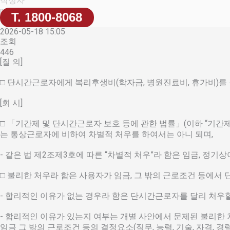
작성자
nomucare
T. 1800-8068
작성일
2026-05-18 15:05
조회
446
[질 의]
□ 단시간근로자에게 복리후생비(학자금, 병원진료비, 휴가비)를
[회 시]
□ 「기간제 및 단시간근로자 보호 등에 관한 법률」(이하 “기간
는 통상근로자에 비하여 차별적 처우를 하여서는 아니 되며,
- 같은 법 제2조제3호에 따른 “차별적 처우”라 함은 임금, 정
□ 불리한 처우라 함은 사용자가 임금, 그 밖의 근로조건 등에
- 합리적인 이유가 없는 경우라 함은 단시간근로자를 달리 처우
- 합리적인 이유가 있는지 여부는 개별 사안에서 문제된 불리한 
임금 그 밖의 근로조건 등의 결정요소(직무, 능력, 기술, 자격, 경력,