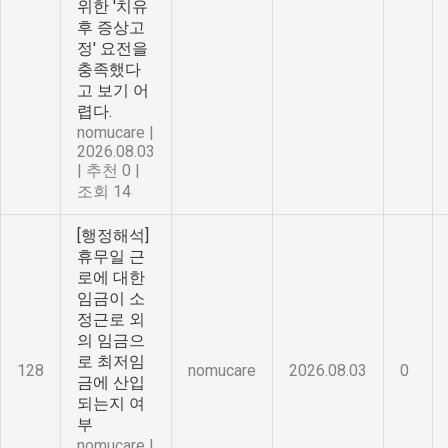
위한 '치유
후 증상고
정' 요전을
충족했다
고 보기 어
렵다.
nomucare
|
2026.08.03
|
추천 0
|
조회 14
[행정해석]
휴무일 근
로에 대한
임금이 소
정근로 외
의 임금으
로 최저임
128
nomucare
2026.08.03
0
금에 산입
되는지 여
부
nomucare
|