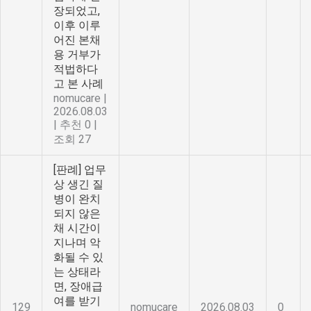
장되었고,
이후 이루
어진 본채
용 거부가
적법하다
고 본 사례
nomucare
|
2026.08.03
|
추천 0
|
조회 27
[판례] 업무
상 생긴 질
병이 완치
되지 않은
채 시간이
지나며 악
화될 수 있
는 상태라
면, 장애급
여를 받기
129
nomucare
2026.08.03
0