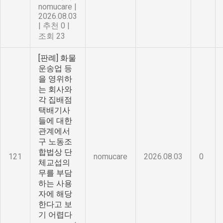
nomucare
|
2026.08.03
|
추천 0
|
조회 23
[판례] 화물
운송업 등
을 영위하
는 회사와
각 집배점
택배기사
들에 대한
관계에서
구 노동조
합법상 단
121
nomucare
2026.08.03
0
체교섭의
무를 부담
하는 사용
자에 해당
한다고 보
기 어렵다