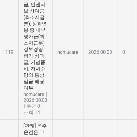
금, 인센티
브 상여금
(최소지급
분), 성과연
봉 중 내부
평가급(최
소지급분),
정부경영
119
nomucare
2026.08.03
0
평가 성과
급, 기념품
비, 자녀수
당의 통상
임금 해당
여부
nomucare
|
2026.08.03
|
추천 0
|
조회 14
[판례] 음주
운전은 그