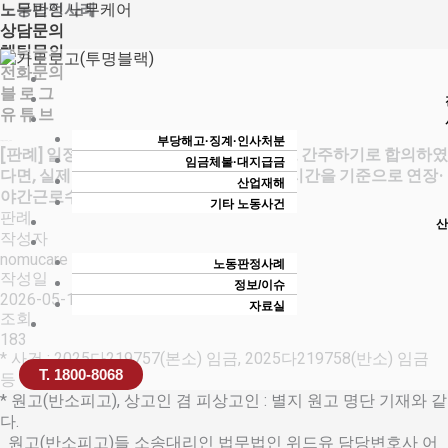
콘
노무법인 노무케어
노동판정사례
텐
상담문의
츠
채팅문의
로
전화문의
건
블 로 그
너
유 튜 브
뛰
부당해고·징계·인사처분
노무법인 노무케어_노무사
[판례] 일정 시간을 연장·야간근로시간으로 간주하기로 합의하였
기
임금체불·대지급금
다면, 실제 근로시간이 미달하더라도 보장시간을 기준으로 연장·
산업재해
야간근로수당을 산정하여야 한다
기타 노동사건
판례
산
작성자
nomucare
노동판정사례
작성일
정보/이슈
2026-05-18 15:05
자료실
조회
183
* 사건 : 2025다219757(본소) 임금, 2025다219758(반소) 임금
T. 1800-8068
등 청구
* 원고(반소피고), 상고인 겸 피상고인 : 별지 원고 명단 기재와 같
다.
원고(반소피고)들 소송대리인 법무법인 위드유 담당변호사 어