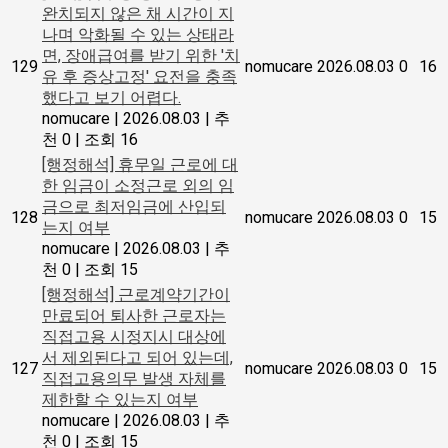
완치되지 않은 채 시간이 지
나며 악화될 수 있는 상태라
면, 장애급여를 받기 위한 '치
129
nomucare
2026.08.03
0
16
유 후 증상고정' 요전을 충족
했다고 보기 어렵다.
nomucare
|
2026.08.03
|
추
천 0
|
조회 16
[행정해석] 휴무일 근로에 대
한 임금이 소정근로 외의 임
금으로 최저임금에 산입되
128
nomucare
2026.08.03
0
15
는지 여부
nomucare
|
2026.08.03
|
추
천 0
|
조회 15
[행정해석] 근로계약기간이
만료되어 퇴사한 근로자는
직접고용 시정지시 대상에
서 제외된다고 되어 있는데,
127
nomucare
2026.08.03
0
15
직접고용의무 발생 자체를
제한할 수 있는지 여부
nomucare
|
2026.08.03
|
추
천 0
|
조회 15