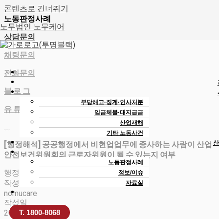
콘텐츠로 건너뛰기
노동판정사례
노무법인 노무케어
상담문의
채팅문의
전화문의
블 로 그
부당해고·징계·인사처분
유 튜 브
임금체불·대지급금
산업재해
노무법인 노무케어_노무사
기타 노동사건
산
[행정해석] 공공행정에서 비현업업무에 종사하는 사람이 산업
안전보건위원회의 근로자위원이 될 수 있는지 여부
노동판정사례
행정해석
정보/이슈
작성자
자료실
nomucare
작성일
2026-05-18 15:03
T. 1800-8068