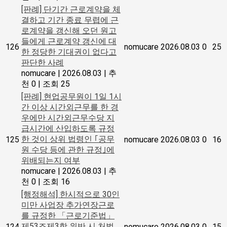
[판례] 단기간 근로계약을 체
결하고 기간 종료 무렵에 근
로계약을 갱신해 오던 원고
들에게 근로계약 갱신에 대
126
nomucare
2026.08.03
0
25
한 정당한 기대권이 없다고
판단한 사례
nomucare
|
2026.08.03
|
추
천 0
|
조회 25
[판례] 현업공무원이 1일 1시
간 이상 시간외근무를 한 경
우에만 시간외근무수당 지
급시간에 산입하도록 규정
한 것이 상위 법령인 ｢공무
125
nomucare
2026.08.03
0
16
원 수당 등에 관한 규정｣에
위배되는지 여부
nomucare
|
2026.08.03
|
추
천 0
|
조회 16
[행정해석] 한시적으로 30인
미만 사업장 추가연장근로
를 규정한 「근로기준법」
제53조제3항 위반 시 처벌
124
nomucare
2026.08.03
0
15