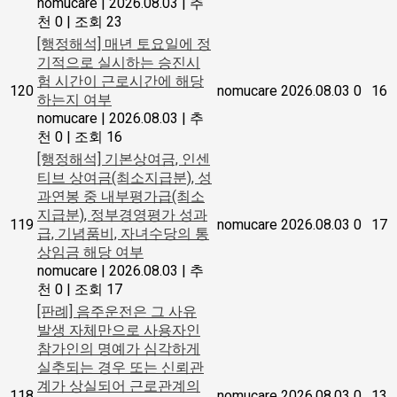
nomucare
|
2026.08.03
|
추
천 0
|
조회 23
[행정해석] 매년 토요일에 정
기적으로 실시하는 승진시
험 시간이 근로시간에 해당
120
nomucare
2026.08.03
0
16
하는지 여부
nomucare
|
2026.08.03
|
추
천 0
|
조회 16
[행정해석] 기본상여금, 인센
티브 상여금(최소지급분), 성
과연봉 중 내부평가급(최소
지급분), 정부경영평가 성과
119
nomucare
2026.08.03
0
17
급, 기념품비, 자녀수당의 통
상임금 해당 여부
nomucare
|
2026.08.03
|
추
천 0
|
조회 17
[판례] 음주운전은 그 사유
발생 자체만으로 사용자인
참가인의 명예가 심각하게
실추되는 경우 또는 신뢰관
계가 상실되어 근로관계의
118
nomucare
2026.08.03
0
13