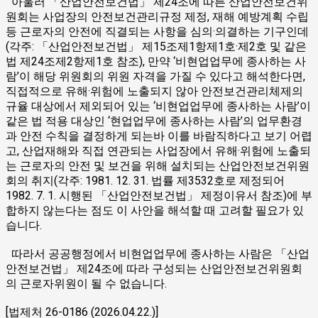
아울러 「산업안전보건법」 제24조에 따른 산업안전보건위
원회는 사업장의 안전보건관리규정 제정, 재해 예방계획 수립
등 근로자의 안전에 직결되는 사항을 심의·의결하는 기구인데
(각주: 「산업안전보건법」 제15조제1항제1호·제2호 및 같은
법 제24조제2항제1호 참조), 만약 ‘비현업업무에 종사하는 사
람’이 해당 위원회의 위원 자격을 가질 수 있다고 해석한다면,
직접적으로 유해·위험에 노출되지 않아 안전보건관리체제의
규율 대상에서 제외되어 있는 ‘비현업업무에 종사하는 사람’이
같은 법 적용 대상인 ‘현업업무에 종사하는 사람’의 업무환경
과 안전 수칙을 결정하게 되는바 이를 바람직하다고 보기 어렵
고, 산업재해와 직접 연관되는 사업장에서 유해·위험에 노출되
는 근로자의 안전 및 보건을 위해 설치되는 산업안전보건위원
회의 취지(각주: 1981. 12. 31. 법률 제3532호로 제정되어
1982. 7. 1. 시행된 「산업안전보건법」 제정이유서 참조)에 부
합하지 않는다는 점도 이 사안을 해석할 때 고려할 필요가 있
습니다.
따라서 공공행정에서 비현업업무에 종사하는 사람은 「산업
안전보건법」 제24조에 따라 구성되는 산업안전보건위원회
의 근로자위원이 될 수 없습니다.
[법제처 26-0186 (2026.04.22.)]