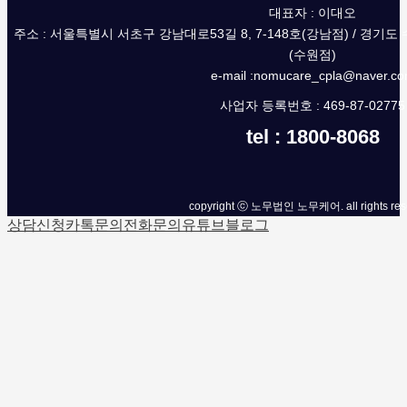
대표자 : 이대오
주소 : 서울특별시 서초구 강남대로53길 8, 7-148호(강남점) / 경기도
(수원점)
e-mail :nomucare_cpla@naver.c
사업자 등록번호 : 469-87-02775
tel : 1800-8068
copyright ⓒ 노무법인 노무케어. all rights res
상담신청
카톡문의
전화문의
유튜브
블로그