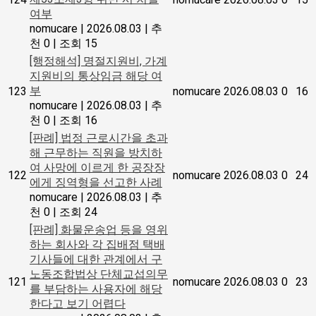
여부
nomucare
|
2026.08.03
|
추
천 0
|
조회 15
[행정해석] 명절지원비, 가계
지원비의 통상임금 해당 여
부
123
nomucare
2026.08.03
0
16
nomucare
|
2026.08.03
|
추
천 0
|
조회 16
[판례] 법정 근로시간을 초과
해 근무하는 직원을 방치하
여 사망에 이르게 한 공장장
122
nomucare
2026.08.03
0
24
에게 징역형을 선고한 사례
nomucare
|
2026.08.03
|
추
천 0
|
조회 24
[판례] 화물운송업 등을 영위
하는 회사와 각 집배점 택배
기사들에 대한 관계에서 구
노동조합법상 단체교섭의무
121
nomucare
2026.08.03
0
23
를 부담하는 사용자에 해당
한다고 보기 어렵다