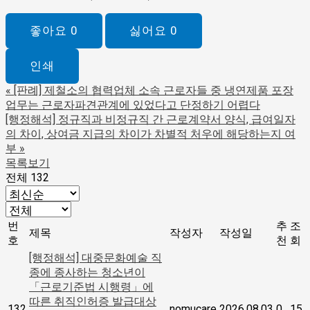
좋아요
0
싫어요
0
인쇄
«
[판례] 제철소의 협력업체 소속 근로자들 중 냉연제품 포장
업무는 근로자파견관계에 있었다고 단정하기 어렵다
[행정해석] 정규직과 비정규직 간 근로계약서 양식, 급여일자
의 차이, 상여금 지급의 차이가 차별적 처우에 해당하는지 여
부
»
목록보기
전체 132
번
추
조
제목
작성자
작성일
호
천
회
[행정해석] 대중문화예술 직
종에 종사하는 청소년이
「근로기준법 시행령」에
따른 취직인허증 발급대상
132
nomucare
2026.08.03
0
15