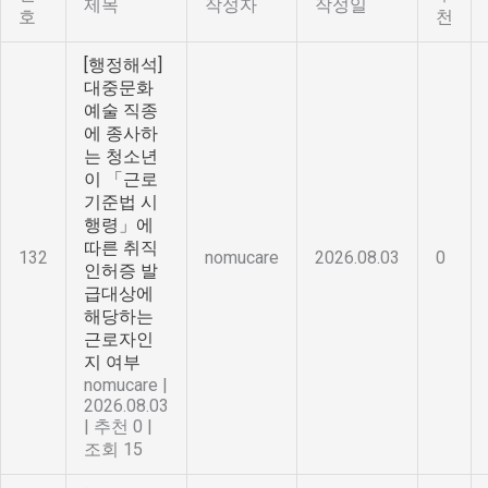
제목
작성자
작성일
호
천
[행정해석]
대중문화
예술 직종
에 종사하
는 청소년
이 「근로
기준법 시
행령」에
따른 취직
132
nomucare
2026.08.03
0
인허증 발
급대상에
해당하는
근로자인
지 여부
nomucare
|
2026.08.03
|
추천 0
|
조회 15