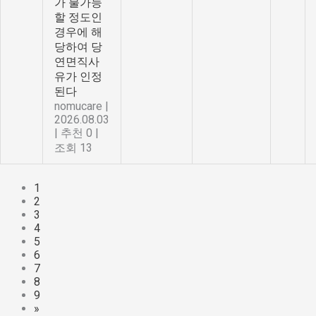
가 불가능
할 정도인
경우에 해
당하여 당
연면직사
유가 인정
된다
nomucare
|
2026.08.03
|
추천 0
|
조회 13
1
2
3
4
5
6
7
8
9
»