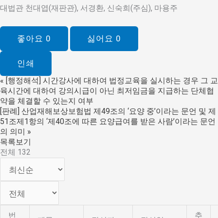
대법관 천대엽(재판관), 서경환, 신숙희(주심), 마용주
좋아요
0
싫어요
0
인쇄
«
[행정해석] 시간강사에 대하여 법정교육을 실시하는 경우 그 교
육시간에 대하여 강의시급이 아닌 최저임금을 지급하는 단체협
약을 체결할 수 있는지 여부
[판례] 산업재해보상보험법 제49조의 ‘요양 중’이라는 문언 및 제
51조제1항의 ‘제40조에 따른 요양급여를 받은 사람’이라는 문언
의 의미
»
목록보기
전체 132
번
추