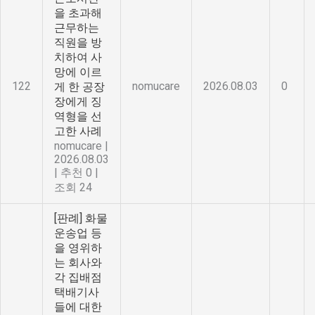
을 초과해
근무하는
직원을 방
치하여 사
망에 이르
122
nomucare
2026.08.03
0
게 한 공장
장에게 징
역형을 선
고한 사례
nomucare
|
2026.08.03
|
추천 0
|
조회 24
[판례] 화물
운송업 등
을 영위하
는 회사와
각 집배점
택배기사
들에 대한