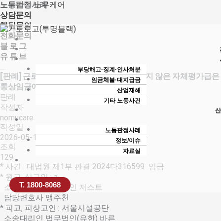
콘
노무법인 노무케어
노동판정사례
텐
상담문의
츠
채팅문의
로
전화문의
건
블 로 그
너
유 튜 브
뛰
부당해고·징계·인사처분
노무법인 노무케어_노무사
[판례] 근로제공 당시 최소지급분이 보장되지 않은 자체평가급은
기
임금체불·대지급금
통상임금에 해당하지 않는다
산업재해
판례
기타 노동사건
작성자
산
nomucare
작성일
노동판정사례
2026-05-18 15:01
정보/이슈
조회
자료실
129
* 사건 : 대법원 제1부 판결 2024다316599 임금
* 원고, 상고인 : a
T. 1800-8068
소송대리인 법무법인 저스트
담당변호사 맹주천
* 피고, 피상고인 : 서울시설공단
소송대리인 법무법인(유한) 바른