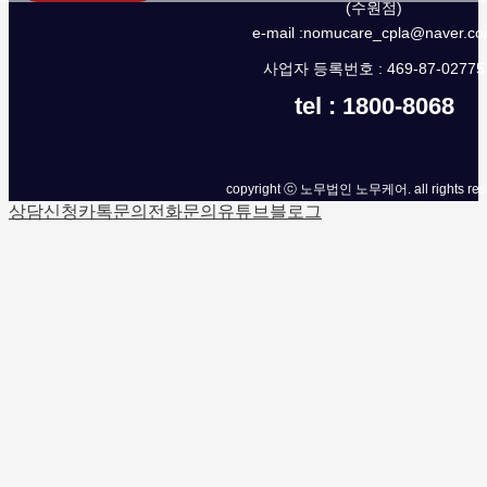
(수원점)
e-mail :nomucare_cpla@naver.c
사업자 등록번호 : 469-87-02775
tel : 1800-8068
copyright ⓒ 노무법인 노무케어. all rights res
상담신청
카톡문의
전화문의
유튜브
블로그