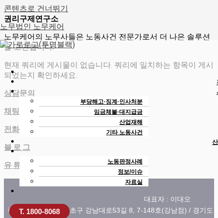
콘텐츠로 건너뛰기
권리구제연구소
노무법인 노무케어
노무케어의 노무사들은 노동사건 전문가로서 더 나은 솔루션
을 고민합니다.
현재 쿼리에 게시물이 없습니다. 쿼리에 일치하는 항목이 게시
되었는지 확인하세요.
상담문의
부당해고·징계·인사처분
채팅문의
임금체불·대지급금
산업재해
전화문의
기타 노동사건
산
블 로 그
노동판정사례
유 튜 브
정보/이슈
자료실
대표자 : 이대오
주소 : 서울특별시 서초구 강남대로53길 8, 7-148호(강남점) / 경기도
T. 1800-8068