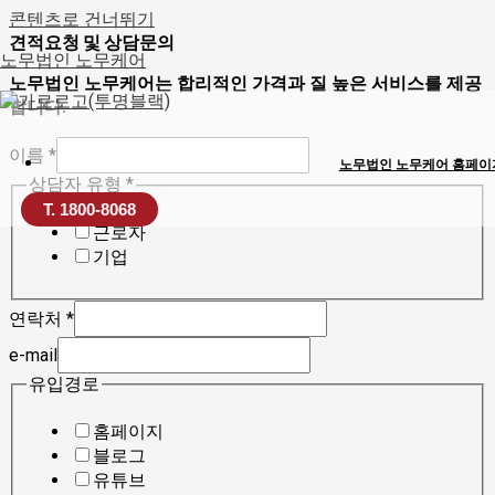
콘텐츠로 건너뛰기
견적요청 및 상담문의
노무법인 노무케어
노무법인 노무케어는 합리적인 가격과 질 높은 서비스를 제공
합니다.
이름
*
노무법인 노무케어 홈페이
상담자 유형
*
T. 1800-8068
근로자
기업
연락처
*
e-mail
유입경로
홈페이지
블로그
유튜브